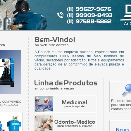
A Daltech é uma empresa nacional especializada em
compressores
100% isentos de óleo
, bombas de
vácuo, secadores por adsorção, filtros e equipamentos
para geração de ar comprimido de elevada pureza e
qualidade.
Encontre fac
AL COMPRIMIDO
para sua ne
M EXECUÇÃO
contato cono