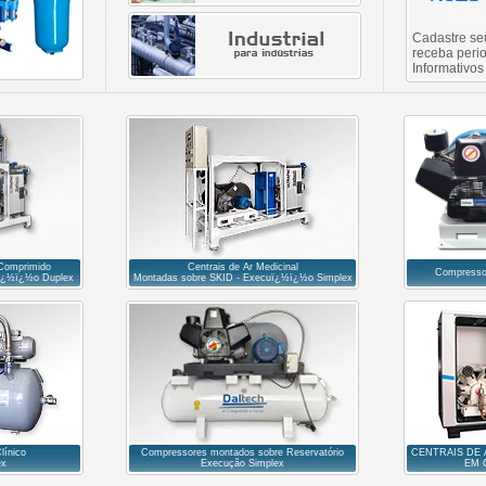
Cadastre se
receba peri
Informativos
 Comprimido
Centrais de Ar Medicinal
Compresso
uï¿½ï¿½o Duplex
Montadas sobre SKID - Execuï¿½ï¿½o Simplex
línico
Compressores montados sobre Reservatório
CENTRAIS DE
ex
Execução Simplex
EM 