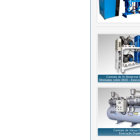
Centrais de Ar Medicinal
Montadas sobre SKID - Exec
Centrais de Vácuo C
Execução Dupl