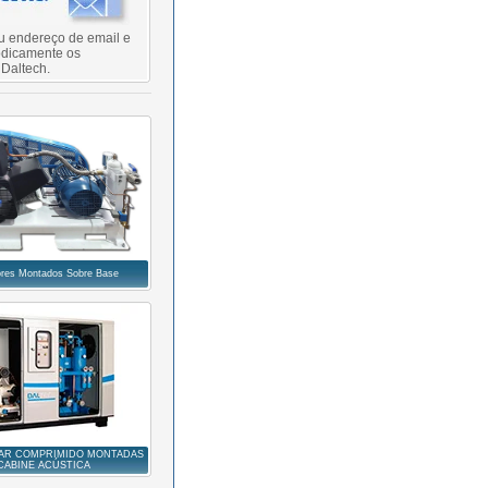
u endereço de email e
odicamente os
 Daltech.
res Montados Sobre Base
 AR COMPRIMIDO MONTADAS
CABINE ACÚSTICA